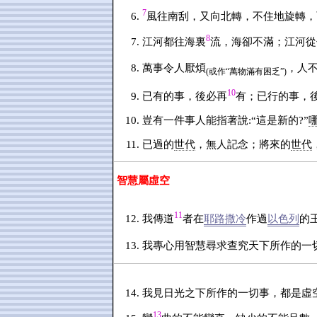
7
風往南刮，又向北轉，不住地旋轉，
8
江河都往海裏
流，海卻不滿；江河從
萬事令人厭煩
，人
(或作“萬物滿有困乏”)
10
已有的事，後必再
有；已行的事，
豈有一件事人能指著說:“這是新的?”
已過的
世代
，無人記念；將來的
世代
智慧屬虛空
11
我傳道
者在
耶路撒冷
作過
以色列
的
我專心用智慧尋求查究天下所作的一
我見日光之下所作的一切事，都是虛
13