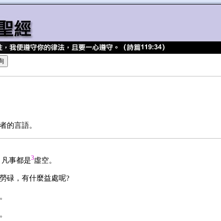
者的言語。
3
，凡事都是
虛空。
勞碌，有什麼益處呢?
。
。