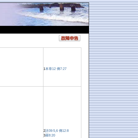
1
本章12
傳7:27
2
詩39:5,6
傳12:8
3
羅8:20