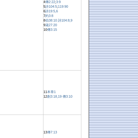
4
傳2:22
;
3:9
5
詩104:5
;
119:90
6
詩19:5,6
7
約3:8
8
伯38:10
詩104:8,9
9
箴27:20
10
傳3:15
11
本章1
12
創3:18,19
傳3:10
13
傳7:13