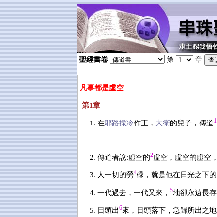
聖經書卷
第
章
凡事都是虛空
第1章
1
在
耶路撒冷
作王，
大衛
的兒子，傳道
2
傳道者說:虛空的
虛空，虛空的虛空
4
人一切的勞
碌，就是他在日光之下的
5
一代過去，一代又來，
地卻永遠長存
6
日頭出
來，日頭落下，急歸所出之地