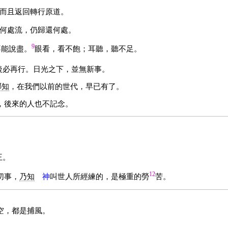
而且返回轉行原道。
何處流，仍歸還何處。
9
不能說盡。
眼看，看不飽；耳聽，聽不足。
後必再行。日光之下，並無新事。
哪知
，在我們以前的世代，早已有了。
，後來的人也不記念。
王。
12
切事，
乃知
神
叫世人所經練的，是極重的勞
苦。
空，都是捕風。