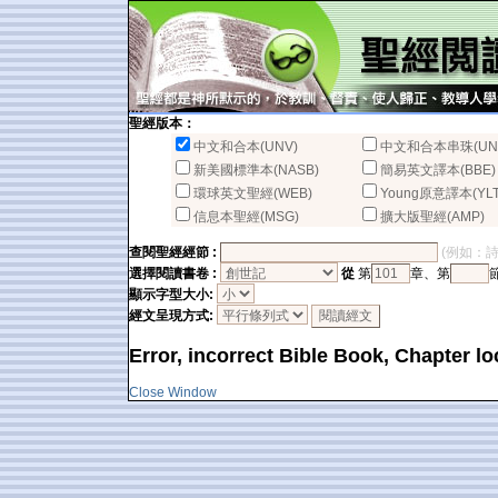
聖經版本：
中文和合本(UNV)
中文和合本串珠(UN
新美國標準本(NASB)
簡易英文譯本(BBE)
環球英文聖經(WEB)
Young原意譯本(YLT
信息本聖經(MSG)
擴大版聖經(AMP)
查閱聖經經節 :
(例如：詩篇2
選擇閱讀書卷 :
從
第
章、第
顯示字型大小:
經文呈現方式:
Error, incorrect Bible Book, Chapter lo
Close Window