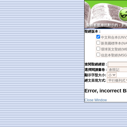
聖經版本：
中文和合本(UNV
新美國標準本(NA
環球英文聖經(WE
信息本聖經(MSG
查閱聖經經節 :
選擇閱讀書卷 :
顯示字型大小:
經文呈現方式:
Error, incorrect 
Close Window