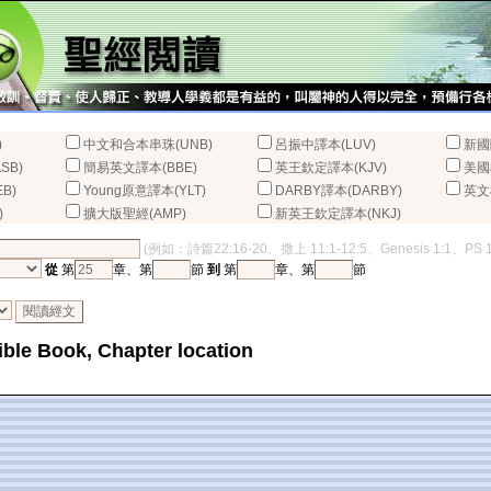
)
中文和合本串珠(UNB)
呂振中譯本(LUV)
新國
SB)
簡易英文譯本(BBE)
英王欽定譯本(KJV)
美國
B)
Young原意譯本(YLT)
DARBY譯本(DARBY)
英文
)
擴大版聖經(AMP)
新英王欽定譯本(NKJ)
(例如：詩篇22:16-20、撒上 11:1-12:5、Genesis 1:1、PS 
從
第
章、第
節
到
第
章、第
節
Bible Book, Chapter location