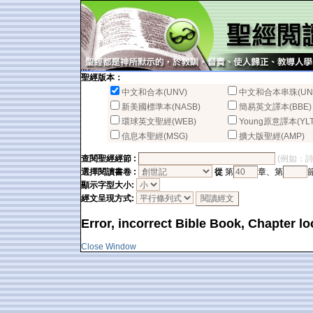
聖經版本：
中文和合本(UNV)
中文和合本串珠(UN
新美國標準本(NASB)
簡易英文譯本(BBE)
環球英文聖經(WEB)
Young原意譯本(YLT
信息本聖經(MSG)
擴大版聖經(AMP)
查閱聖經經節 :
(例如：詩篇2
選擇閱讀書卷 :
從
第
章、第
顯示字型大小:
經文呈現方式:
Error, incorrect Bible Book, Chapter lo
Close Window