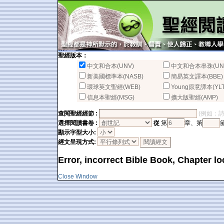
聖經版本：
中文和合本(UNV)
中文和合本串珠(UN
新美國標準本(NASB)
簡易英文譯本(BBE)
環球英文聖經(WEB)
Young原意譯本(YLT
信息本聖經(MSG)
擴大版聖經(AMP)
查閱聖經經節 :
(例如：詩篇2
選擇閱讀書卷 :
從
第
章、第
顯示字型大小:
經文呈現方式:
Error, incorrect Bible Book, Chapter lo
Close Window