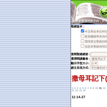
聖經版本：
中文和合本(UNV
新美國標準本(NA
環球英文聖經(WE
信息本聖經(MSG
查閱聖經經節 :
選擇閱讀書卷 :
顯示字型大小:
經文呈現方式:
撒母耳記下(2
1
,
2
,
3
,
4
,
5
,
6
,
7
,
8
,
9
,
10
,
11
,
12
,
21
,
22
,
23
,
24
11:14-27