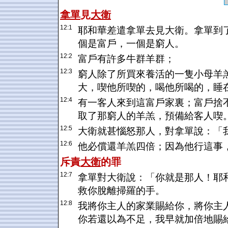
拿單
見
大衛
12:1
耶和華差遣拿單去見大衛。拿單到
個是富戶，一個是窮人。
12:2
富戶有許多牛群羊群；
12:3
窮人除了所買來養活的一隻小母羊
大，喫他所喫的，喝他所喝的，睡
12:4
有一客人來到這富戶家裏；富戶捨
取了那窮人的羊羔，預備給客人喫
12:5
大衛就甚惱怒那人，對拿單說：「
12:6
他必償還羊羔四倍；因為他行這事
斥責
大衛
的罪
12:7
拿單對大衛說：「你就是那人！耶
救你脫離掃羅的手。
12:8
我將你主人的家業賜給你，將你主
你若還以為不足，我早就加倍地賜