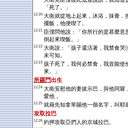
「死了。」
12:20
大衛就從地上起來，沐浴，抹膏，
擺飯，他便喫了。
12:21
臣僕問他說：「你所行的是甚麼意
倒起來喫飯。」
12:22
大衛說：「孩子還活著，我禁食哭
未可知。
12:23
孩子死了，我何必禁食，我豈能使
來。」
所羅門
出生
12:24
大衛安慰他的妻拔示巴，與他同寢
愛他，
12:25
就藉先知拿單賜他一個名字，叫耶
攻取
拉巴
12:26
約押攻取亞捫人的京城拉巴。