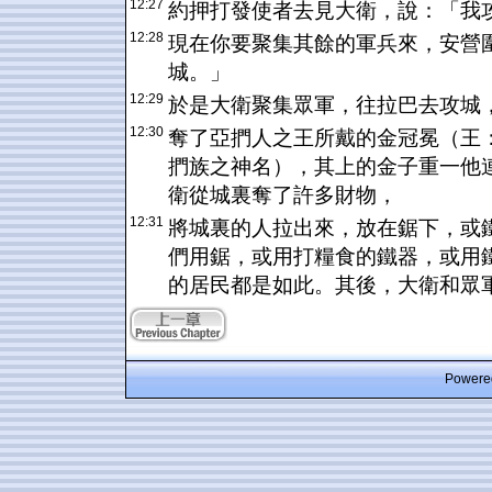
12:27
約押打發使者去見大衛，說：「我
12:28
現在你要聚集其餘的軍兵來，安營
城。」
12:29
於是大衛聚集眾軍，往拉巴去攻城
12:30
奪了亞捫人之王所戴的金冠冕（王
捫族之神名），其上的金子重一他
衛從城裏奪了許多財物，
12:31
將城裏的人拉出來，放在鋸下，或
們用鋸，或用打糧食的鐵器，或用
的居民都是如此。其後，大衛和眾
Powered