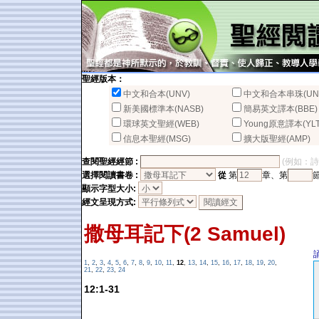
聖經版本：
中文和合本(UNV)
中文和合本串珠(UN
新美國標準本(NASB)
簡易英文譯本(BBE)
環球英文聖經(WEB)
Young原意譯本(YLT
信息本聖經(MSG)
擴大版聖經(AMP)
查閱聖經經節 :
(例如：詩篇2
選擇閱讀書卷 :
從
第
章、第
顯示字型大小:
經文呈現方式:
撒母耳記下(2 Samuel)
1
,
2
,
3
,
4
,
5
,
6
,
7
,
8
,
9
,
10
,
11
,
12
,
13
,
14
,
15
,
16
,
17
,
18
,
19
,
20
,
21
,
22
,
23
,
24
12:1-31