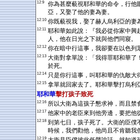
12:9
你為甚麼藐視耶和華的命令，行他
亞，又娶了他的妻為妻。
12:10
你既藐視我，娶了赫人烏利亞的妻
12:11
耶和華如此說：『我必從你家中興
人，他在日光之下就與他們同寢。
12:12
你在暗中行這事，我卻要在以色列
12:13
大衛對拿單說：「我得罪耶和華了
於死。
12:14
只是你行這事，叫耶和華的仇敵大
12:15
拿單就回家去了。耶和華擊打烏利
耶和華
擊打孩子致死
12:16
所以大衛為這孩子懇求神，而且禁
12:17
他家中的老臣來到他旁邊，要把他
12:18
到第七日，孩子死了。大衛的臣僕
時候，我們勸他，他尚且不肯聽我
12:19
大衛見臣僕彼此低聲說話，就知道