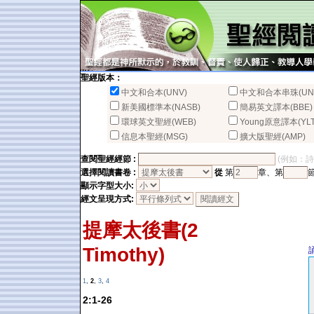
聖經版本：
中文和合本(UNV)
中文和合本串珠(UN
新美國標準本(NASB)
簡易英文譯本(BBE)
環球英文聖經(WEB)
Young原意譯本(YLT
信息本聖經(MSG)
擴大版聖經(AMP)
查閱聖經經節 :
(例如：詩篇2
選擇閱讀書卷 :
從
第
章、第
顯示字型大小:
經文呈現方式:
提摩太後書(2
Timothy)
1
,
2
,
3
,
4
2:1-26