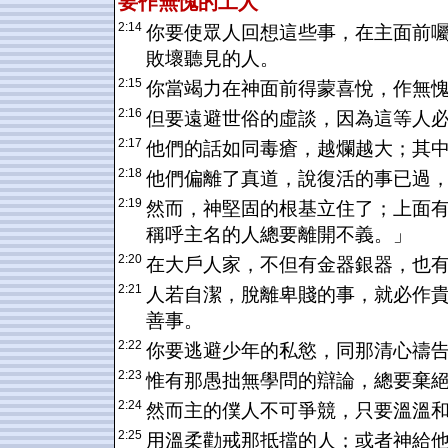
要作無愧的工人
2:14
你要使眾人回想這些事，在主面前
敗壞聽見的人。
2:15
你當竭力在神面前得蒙喜悅，作無
2:16
但要遠避世俗的虛談，因為這等人
2:17
他們的話如同毒瘡，越爛越大；其
2:18
他們偏離了真道，說復活的事已過
2:19
然而，神堅固的根基立住了；上面
稱呼主名的人總要離開不義。」
2:20
在大戶人家，不但有金器銀器，也
2:21
人若自潔，脫離卑賤的事，就必作
善事。
2:22
你要逃避少年的私慾，同那清心禱
2:23
惟有那愚拙無學問的辯論，總要棄
2:24
然而主的僕人不可爭競，只要溫溫
2:25
用溫柔勸戒那抵擋的人；或者神給