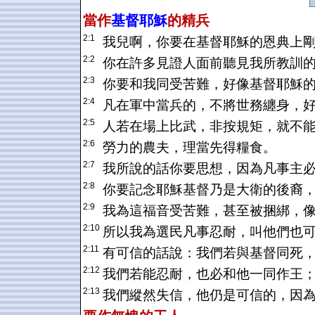
當作
基督耶穌
的精兵
2:1
我兒啊，你要在基督耶穌的恩典上
2:2
你在許多見證人面前聽見我所教訓
2:3
你要和我同受苦難，好像基督耶穌
2:4
凡在軍中當兵的，不將世務纏身，
2:5
人若在場上比武，非按規矩，就不
2:6
勞力的農夫，理當先得糧食。
2:7
我所說的話你要思想，因為凡事主
2:8
你要記念耶穌基督乃是大衛的後裔
2:9
我為這福音受苦難，甚至被捆綁，
2:10
所以我為選民凡事忍耐，叫他們也
2:11
有可信的話說：我們若與基督同死
2:12
我們若能忍耐，也必和他一同作王
2:13
我們縱然失信，他仍是可信的，因