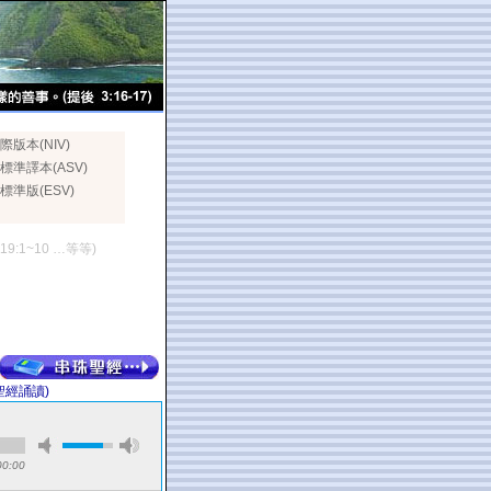
際版本(NIV)
標準譯本(ASV)
標準版(ESV)
119:1~10 …等等)
聖經誦讀)
00:00