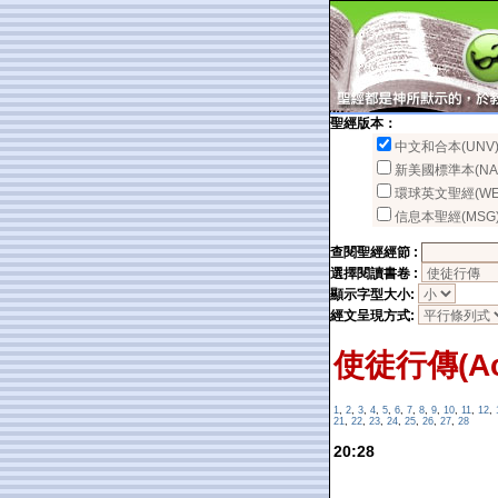
聖經版本：
中文和合本(UNV
新美國標準本(NA
環球英文聖經(WE
信息本聖經(MSG
查閱聖經經節 :
選擇閱讀書卷 :
顯示字型大小:
經文呈現方式:
使徒行傳(Ac
1
,
2
,
3
,
4
,
5
,
6
,
7
,
8
,
9
,
10
,
11
,
12
,
21
,
22
,
23
,
24
,
25
,
26
,
27
,
28
20:28