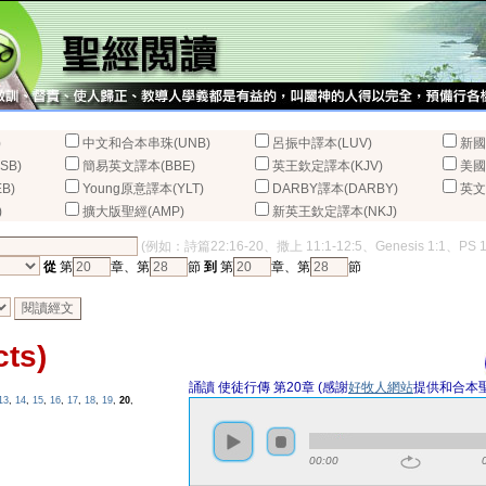
)
中文和合本串珠(UNB)
呂振中譯本(LUV)
新國
SB)
簡易英文譯本(BBE)
英王欽定譯本(KJV)
美國
B)
Young原意譯本(YLT)
DARBY譯本(DARBY)
英文
)
擴大版聖經(AMP)
新英王欽定譯本(NKJ)
(例如：詩篇22:16-20、撒上 11:1-12:5、Genesis 1:1、PS 
從
第
章、第
節
到
第
章、第
節
ts)
誦讀 使徒行傳 第20章 (感謝
好牧人網站
提供和合本
13
,
14
,
15
,
16
,
17
,
18
,
19
,
20
,
00:00