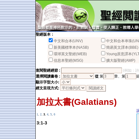
聖經版本：
中文和合本(UNV)
中文和合本串珠(UN
新美國標準本(NASB)
簡易英文譯本(BBE)
環球英文聖經(WEB)
Young原意譯本(YLT
信息本聖經(MSG)
擴大版聖經(AMP)
查閱聖經經節 :
(例如：詩篇2
選擇閱讀書卷 :
從
第
章、第
顯示字型大小:
經文呈現方式:
加拉太書(Galatians)
1
,
2
,
3
,
4
,
5
,
6
3:1-3