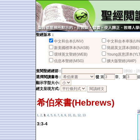
聖經版本：
中文和合本(UNV)
中文和合本串珠(UN
新美國標準本(NASB)
簡易英文譯本(BBE)
環球英文聖經(WEB)
Young原意譯本(YLT
信息本聖經(MSG)
擴大版聖經(AMP)
查閱聖經經節 :
(例如：詩篇2
選擇閱讀書卷 :
從
第
章、第
顯示字型大小:
經文呈現方式:
希伯來書(Hebrews)
1
,
2
,
3
,
4
,
5
,
6
,
7
,
8
,
9
,
10
,
11
,
12
,
13
3:3-4