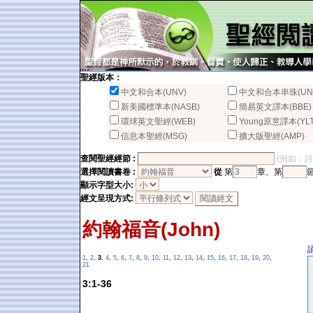
聖經版本：
中文和合本(UNV)
中文和合本串珠(UN
新美國標準本(NASB)
簡易英文譯本(BBE)
環球英文聖經(WEB)
Young原意譯本(YLT
信息本聖經(MSG)
擴大版聖經(AMP)
查閱聖經經節 :
(例如：詩篇2
選擇閱讀書卷 :
從
第
章、第
顯示字型大小:
經文呈現方式:
約翰福音(John)
1
,
2
,
3
,
4
,
5
,
6
,
7
,
8
,
9
,
10
,
11
,
12
,
13
,
14
,
15
,
16
,
17
,
18
,
19
,
20
,
21
3:1-36