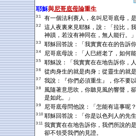
耶穌
與
尼哥底母
論重生
3:1
有一個法利賽人，名叫尼哥底母，
3:2
這人夜裏來見耶穌，說：「拉比，
神蹟，若沒有神同在，無人能行。
3:3
耶穌回答說：「我實實在在的告訴
3:4
尼哥底母說：「人巳經老了，如何
3:5
耶穌說：「我實實在在地告訴你，
3:6
從肉身生的就是肉身；從靈生的就
3:7
我說：『你們必須重生』，你不要
3:8
風隨著意思吹，你聽見風的響聲，
是如此。」
3:9
尼哥底母問他說：「怎能有這事呢
3:10
耶穌回答說：「你是以色列人的先
3:11
我實實在在地告訴你，我們所說的
卻不領受我們的見證。