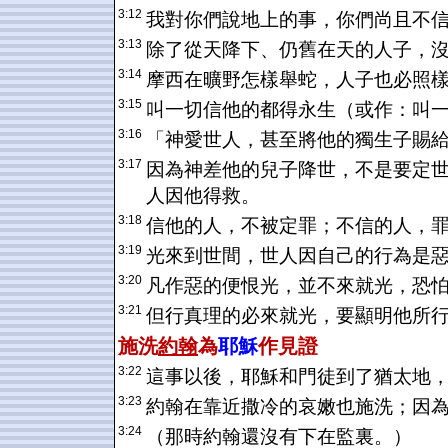
3:12
我對你們說地上的事，你們尚且不
3:13
除了從天降下、仍舊在天的人子，
3:14
摩西在曠野怎樣舉蛇，人子也必照
3:15
叫一切信他的都得永生（或作：叫
3:16
「神愛世人，甚至將他的獨生子賜
3:17
因為神差他的兒子降世，不是要定
人因他得救。
3:18
信他的人，不被定罪；不信的人，
3:19
光來到世間，世人因自己的行為是
3:20
凡作惡的便恨光，並不來就光，恐
3:21
但行真理的必來就光，要顯明他所
施洗
約翰
為
耶穌
作見證
3:22
這事以後，耶穌和門徒到了猶太地
3:23
約翰在靠近撒冷的哀嫩也施洗；因
3:24
（那時約翰還沒有下在監裏。）