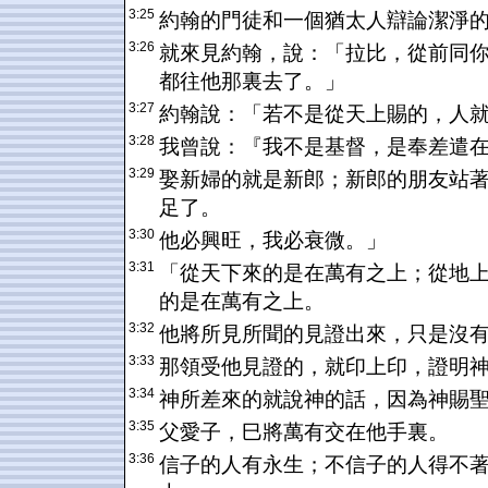
3:25
約翰的門徒和一個猶太人辯論潔淨
3:26
就來見約翰，說：「拉比，從前同
都往他那裏去了。」
3:27
約翰說：「若不是從天上賜的，人
3:28
我曾說：『我不是基督，是奉差遣
3:29
娶新婦的就是新郎；新郎的朋友站
足了。
3:30
他必興旺，我必衰微。」
3:31
「從天下來的是在萬有之上；從地
的是在萬有之上。
3:32
他將所見所聞的見證出來，只是沒
3:33
那領受他見證的，就印上印，證明
3:34
神所差來的就說神的話，因為神賜
3:35
父愛子，巳將萬有交在他手裏。
3:36
信子的人有永生；不信子的人得不