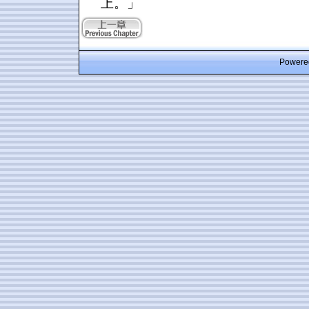
上。」
Powered