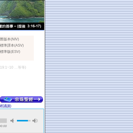
際版本(NIV)
標準譯本(ASV)
標準版(ESV)
119:1~10 …等等)
經誦讀)
00:00