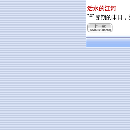
活水的江河
7:37
節期的末日，