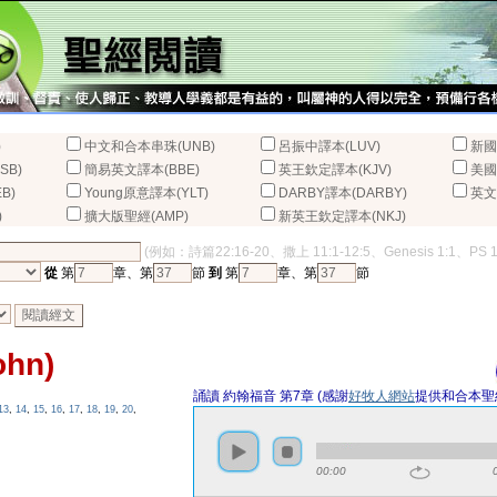
)
中文和合本串珠(UNB)
呂振中譯本(LUV)
新國
SB)
簡易英文譯本(BBE)
英王欽定譯本(KJV)
美國
B)
Young原意譯本(YLT)
DARBY譯本(DARBY)
英文
)
擴大版聖經(AMP)
新英王欽定譯本(NKJ)
(例如：詩篇22:16-20、撒上 11:1-12:5、Genesis 1:1、PS 
從
第
章、第
節
到
第
章、第
節
hn)
誦讀 約翰福音 第7章 (感謝
好牧人網站
提供和合本聖
13
,
14
,
15
,
16
,
17
,
18
,
19
,
20
,
00:00