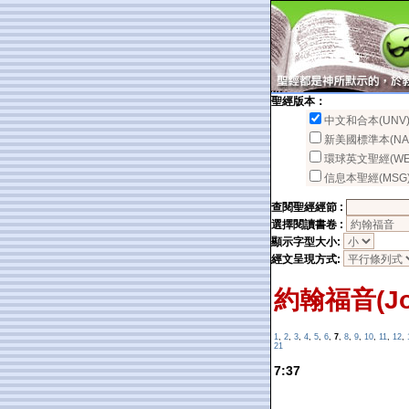
聖經版本：
中文和合本(UNV
新美國標準本(NA
環球英文聖經(WE
信息本聖經(MSG
查閱聖經經節 :
選擇閱讀書卷 :
顯示字型大小:
經文呈現方式:
約翰福音(Jo
1
,
2
,
3
,
4
,
5
,
6
,
7
,
8
,
9
,
10
,
11
,
12
,
21
7:37