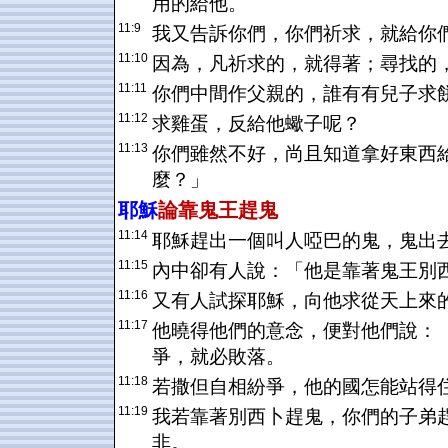
用的給他。
11:9
我又告訴你們，你們祈求，就給你
11:10
因為，凡祈求的，就得著；尋找的
11:11
你們中間作父親的，誰有有兒子求
11:12
求雞蛋，反給他蠍子呢？
11:13
你們雖然不好，尚且知道拿好東西
麼？」
耶穌
論靠鬼王趕鬼
11:14
耶穌趕出一個叫人啞巴的鬼，鬼出
11:15
內中卻有人說：「他是靠著鬼王別
11:16
又有人試探耶穌，向他求從天上來
11:17
他曉得他們的意念，便對他們說：
爭，就必敗落。
11:18
若撒但自相紛爭，他的國怎能站得
11:19
我若靠著別西卜趕鬼，你們的子弟
非。