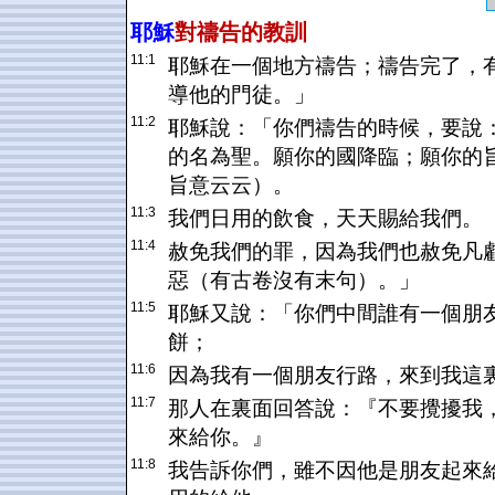
耶穌
對禱告的教訓
11:1
耶穌在一個地方禱告；禱告完了，
導他的門徒。」
11:2
耶穌說：「你們禱告的時候，要說
的名為聖。願你的國降臨；願你的
旨意云云）。
11:3
我們日用的飲食，天天賜給我們。
11:4
赦免我們的罪，因為我們也赦免凡
惡（有古卷沒有末句）。」
11:5
耶穌又說：「你們中間誰有一個朋
餅；
11:6
因為我有一個朋友行路，來到我這
11:7
那人在裏面回答說：『不要攪擾我
來給你。』
11:8
我告訴你們，雖不因他是朋友起來