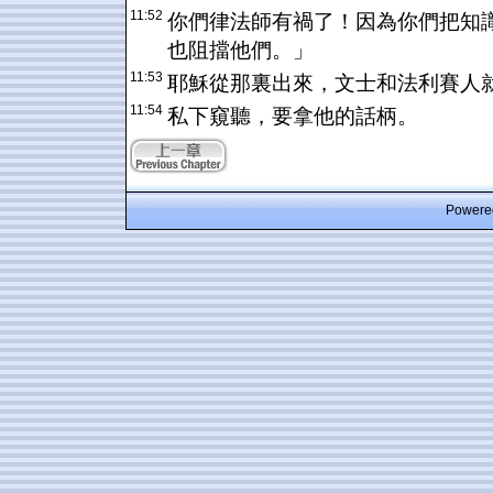
11:52
你們律法師有禍了！因為你們把知
也阻擋他們。」
11:53
耶穌從那裏出來，文士和法利賽人
11:54
私下窺聽，要拿他的話柄。
Powered