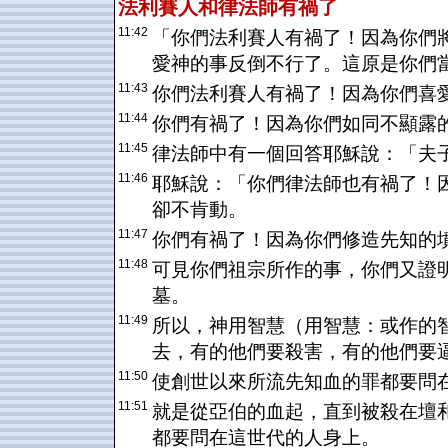
法利賽人和律法師有禍了
11:42
「你們法利賽人有禍了！因為你們
愛神的事反倒不行了。這原是你們
11:43
你們法利賽人有禍了！因為你們喜
11:44
你們有禍了！因為你們如同不顯露
11:45
律法師中有一個回答耶穌說：「夫
11:46
耶穌說：「你們律法師也有禍了！
卻不肯動。
11:47
你們有禍了！因為你們修造先知的
11:48
可見你們祖宗所作的事，你們又證
墓。
11:49
所以，神用智慧（用智慧：或作的
去，有的他們要殺害，有的他們要
11:50
使創世以來所流先知血的罪都要問
11:51
就是從亞伯的血起，直到被殺在壇
都要問在這世代的人身上。