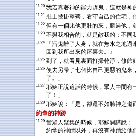
11:20
我若靠著神的能力趕鬼，這就是神
11:21
壯士披掛整齊，看守自己的住宅，
11:22
但有一個比他更壯的來，勝過他，
11:23
不與我相合的，就是敵我的；不同
11:24
「污鬼離了人身，就在無水之地過
回到我所出來的屋裏去。』
11:25
到了，就看見裏面打掃乾淨，修飾
11:26
便去另帶了七個比自己更惡的鬼來
了。」
11:27
耶穌正說這話的時候，眾人中間有
了！」
11:28
耶穌說：「是，卻還不如聽神之道
約拿
的神跡
11:29
當眾人聚集的時候，耶穌開講說：
約拿的神蹟以外，再沒有神蹟給他