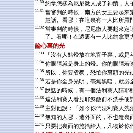
11:30
約拿怎樣為尼尼微人成了神蹟，人
11:31
當審判的時候，南方的女王要起來
慧話。看哪！在這裏有一人比所羅
11:32
當審判的時候，尼尼微人要起來定
了。看哪！在這裏有一人比約拿更
論心裏的光
11:33
「沒有人點燈放在地窨子裏，或是
11:34
你眼睛就是身上的燈。你的眼睛若
11:35
所以，你要省察，恐怕你裏頭的光
11:36
若是你全身光明，亳無黑暗，就必
11:37
說話的時候，有一個法利賽人請耶
11:38
這法利賽人看見耶穌飯前不洗手便
11:39
主對他說：「如今你們法利賽人洗
11:40
無知的人哪，造外面的，不也造裏
11:41
只要把裏面的施捨給人，凡物於你