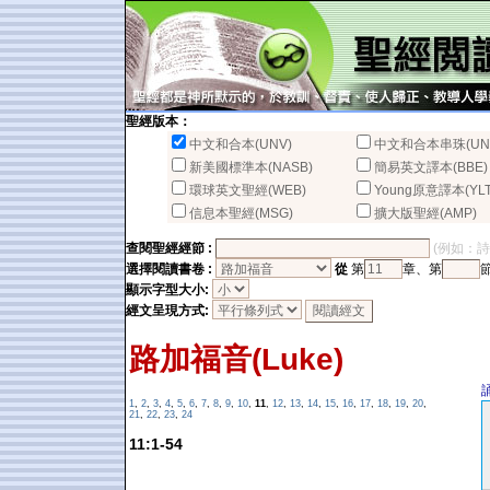
聖經版本：
中文和合本(UNV)
中文和合本串珠(UN
新美國標準本(NASB)
簡易英文譯本(BBE)
環球英文聖經(WEB)
Young原意譯本(YLT
信息本聖經(MSG)
擴大版聖經(AMP)
查閱聖經經節 :
(例如：詩篇2
選擇閱讀書卷 :
從
第
章、第
顯示字型大小:
經文呈現方式:
路加福音(Luke)
1
,
2
,
3
,
4
,
5
,
6
,
7
,
8
,
9
,
10
,
11
,
12
,
13
,
14
,
15
,
16
,
17
,
18
,
19
,
20
,
21
,
22
,
23
,
24
11:1-54