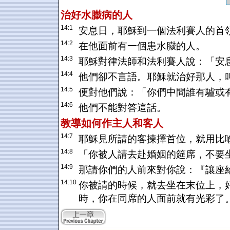
治好水臌病的人
14:1
安息日，耶穌到一個法利賽人的首
14:2
在他面前有一個患水臌的人。
14:3
耶穌對律法師和法利賽人說：「安
14:4
他們卻不言語。耶穌就治好那人，
14:5
便對他們說：「你們中間誰有驢或
14:6
他們不能對答這話。
教導如何作主人和客人
14:7
耶穌見所請的客揀擇首位，就用比
14:8
「你被人請去赴婚姻的筵席，不要
14:9
那請你們的人前來對你說：『讓座
14:10
你被請的時候，就去坐在末位上，
時，你在同席的人面前就有光彩了