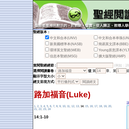
聖經版本：
中文和合本(UNV)
中文和合本串珠(UN
新美國標準本(NASB)
簡易英文譯本(BBE)
環球英文聖經(WEB)
Young原意譯本(YLT
信息本聖經(MSG)
擴大版聖經(AMP)
查閱聖經經節 :
(例如：詩篇2
選擇閱讀書卷 :
從
第
章、第
顯示字型大小:
經文呈現方式:
路加福音(Luke)
1
,
2
,
3
,
4
,
5
,
6
,
7
,
8
,
9
,
10
,
11
,
12
,
13
,
14
,
15
,
16
,
17
,
18
,
19
,
20
,
21
,
22
,
23
,
24
14:1-10