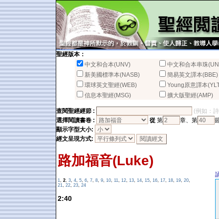
聖經版本：
中文和合本(UNV)
中文和合本串珠(UN
新美國標準本(NASB)
簡易英文譯本(BBE)
環球英文聖經(WEB)
Young原意譯本(YLT
信息本聖經(MSG)
擴大版聖經(AMP)
查閱聖經經節 :
(例如：詩篇2
選擇閱讀書卷 :
從
第
章、第
顯示字型大小:
經文呈現方式:
路加福音(Luke)
1
,
2
,
3
,
4
,
5
,
6
,
7
,
8
,
9
,
10
,
11
,
12
,
13
,
14
,
15
,
16
,
17
,
18
,
19
,
20
,
21
,
22
,
23
,
24
2:40