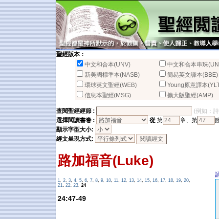
聖經版本：
中文和合本(UNV)
中文和合本串珠(UN
新美國標準本(NASB)
簡易英文譯本(BBE)
環球英文聖經(WEB)
Young原意譯本(YLT
信息本聖經(MSG)
擴大版聖經(AMP)
查閱聖經經節 :
(例如：詩篇2
選擇閱讀書卷 :
從
第
章、第
顯示字型大小:
經文呈現方式:
路加福音(Luke)
1
,
2
,
3
,
4
,
5
,
6
,
7
,
8
,
9
,
10
,
11
,
12
,
13
,
14
,
15
,
16
,
17
,
18
,
19
,
20
,
21
,
22
,
23
,
24
24:47-49