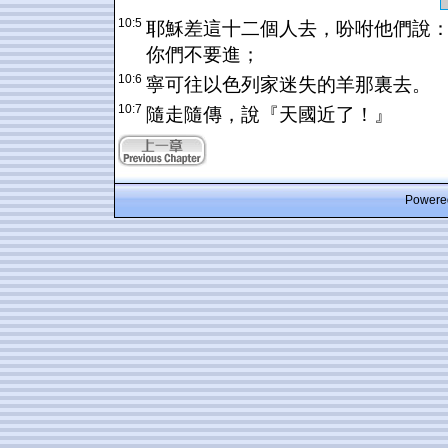
10:5
耶穌差這十二個人去，吩咐他們說
你們不要進；
10:6
寧可往以色列家迷失的羊那裏去。
10:7
隨走隨傳，說『天國近了！』
Powered