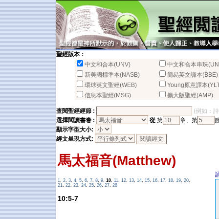
聖經版本：
中文和合本(UNV)
中文和合本串珠(UN
新美國標準本(NASB)
簡易英文譯本(BBE)
環球英文聖經(WEB)
Young原意譯本(YLT
信息本聖經(MSG)
擴大版聖經(AMP)
查閱聖經經節 :
(例如：詩篇2
選擇閱讀書卷 :
從
第
章、第
顯示字型大小:
經文呈現方式:
馬太福音(Matthew)
1
,
2
,
3
,
4
,
5
,
6
,
7
,
8
,
9
,
10
,
11
,
12
,
13
,
14
,
15
,
16
,
17
,
18
,
19
,
20
,
21
,
22
,
23
,
24
,
25
,
26
,
27
,
28
10:5-7