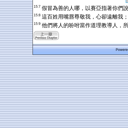
15:7
假冒為善的人哪，以賽亞指著你們
15:8
這百姓用嘴唇尊敬我，心卻遠離我
15:9
他們將人的吩咐當作道理教導人，
Powered