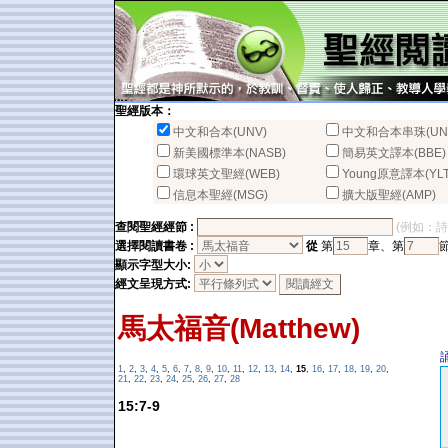
聖經版本：
中文和合本(UNV)
中文和合本串珠(UN
新美國標準本(NASB)
簡易英文譯本(BBE)
環球英文聖經(WEB)
Young原意譯本(YLT
信息本聖經(MSG)
擴大版聖經(AMP)
查閱聖經經節 :
(例如：詩篇2
選擇閱讀書卷 :
從
第
章、第
顯示字型大小:
經文呈現方式:
馬太福音(Matthew)
1
,
2
,
3
,
4
,
5
,
6
,
7
,
8
,
9
,
10
,
11
,
12
,
13
,
14
,
15
,
16
,
17
,
18
,
19
,
20
,
21
,
22
,
23
,
24
,
25
,
26
,
27
,
28
15:7-9