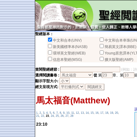
聖經版本：
中文和合本(UNV)
中文和合本串珠(UN
新美國標準本(NASB)
簡易英文譯本(BBE)
環球英文聖經(WEB)
Young原意譯本(YLT
信息本聖經(MSG)
擴大版聖經(AMP)
查閱聖經經節 :
(例如：詩篇2
選擇閱讀書卷 :
從
第
章、第
顯示字型大小:
經文呈現方式:
馬太福音(Matthew)
1
,
2
,
3
,
4
,
5
,
6
,
7
,
8
,
9
,
10
,
11
,
12
,
13
,
14
,
15
,
16
,
17
,
18
,
19
,
20
,
21
,
22
,
23
,
24
,
25
,
26
,
27
,
28
23:10