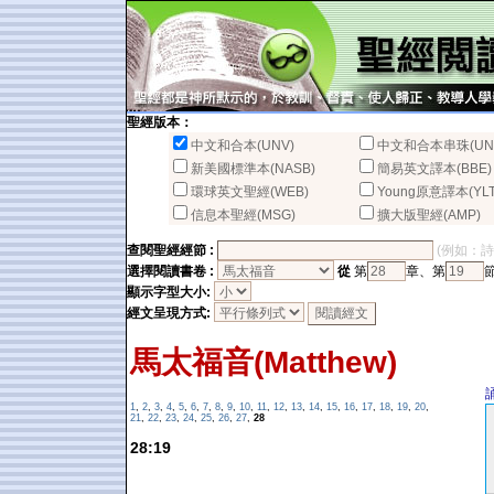
聖經版本：
中文和合本(UNV)
中文和合本串珠(UN
新美國標準本(NASB)
簡易英文譯本(BBE)
環球英文聖經(WEB)
Young原意譯本(YLT
信息本聖經(MSG)
擴大版聖經(AMP)
查閱聖經經節 :
(例如：詩篇2
選擇閱讀書卷 :
從
第
章、第
顯示字型大小:
經文呈現方式:
馬太福音(Matthew)
1
,
2
,
3
,
4
,
5
,
6
,
7
,
8
,
9
,
10
,
11
,
12
,
13
,
14
,
15
,
16
,
17
,
18
,
19
,
20
,
21
,
22
,
23
,
24
,
25
,
26
,
27
,
28
28:19