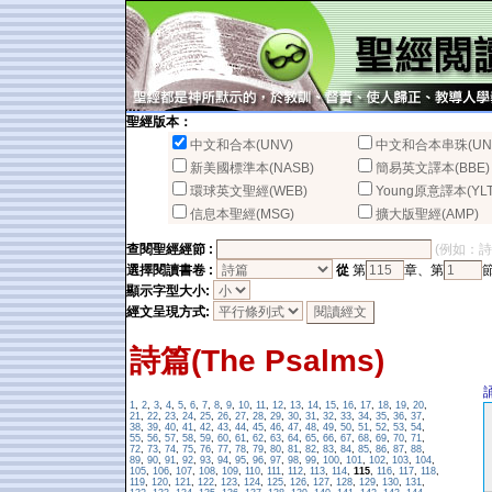
聖經版本：
中文和合本(UNV)
中文和合本串珠(UN
新美國標準本(NASB)
簡易英文譯本(BBE)
環球英文聖經(WEB)
Young原意譯本(YLT
信息本聖經(MSG)
擴大版聖經(AMP)
查閱聖經經節 :
(例如：詩篇2
選擇閱讀書卷 :
從
第
章、第
顯示字型大小:
經文呈現方式:
詩篇(The Psalms)
1
,
2
,
3
,
4
,
5
,
6
,
7
,
8
,
9
,
10
,
11
,
12
,
13
,
14
,
15
,
16
,
17
,
18
,
19
,
20
,
21
,
22
,
23
,
24
,
25
,
26
,
27
,
28
,
29
,
30
,
31
,
32
,
33
,
34
,
35
,
36
,
37
,
38
,
39
,
40
,
41
,
42
,
43
,
44
,
45
,
46
,
47
,
48
,
49
,
50
,
51
,
52
,
53
,
54
,
55
,
56
,
57
,
58
,
59
,
60
,
61
,
62
,
63
,
64
,
65
,
66
,
67
,
68
,
69
,
70
,
71
,
72
,
73
,
74
,
75
,
76
,
77
,
78
,
79
,
80
,
81
,
82
,
83
,
84
,
85
,
86
,
87
,
88
,
89
,
90
,
91
,
92
,
93
,
94
,
95
,
96
,
97
,
98
,
99
,
100
,
101
,
102
,
103
,
104
,
105
,
106
,
107
,
108
,
109
,
110
,
111
,
112
,
113
,
114
,
115
,
116
,
117
,
118
,
119
,
120
,
121
,
122
,
123
,
124
,
125
,
126
,
127
,
128
,
129
,
130
,
131
,