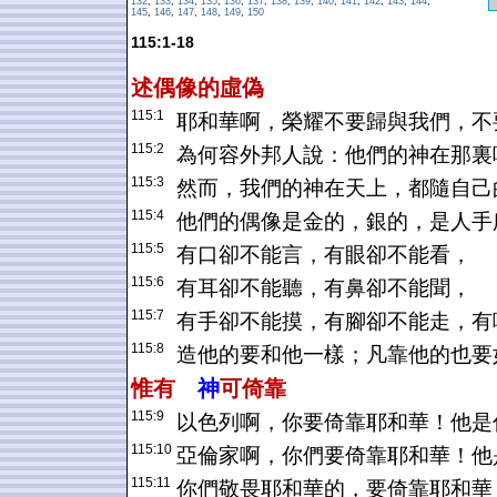
132
,
133
,
134
,
135
,
136
,
137
,
138
,
139
,
140
,
141
,
142
,
143
,
144
,
145
,
146
,
147
,
148
,
149
,
150
115:1-18
述偶像的虛偽
115:1
耶和華啊，榮耀不要歸與我們，不
115:2
為何容外邦人說：他們的神在那裏
115:3
然而，我們的神在天上，都隨自己
115:4
他們的偶像是金的，銀的，是人手
115:5
有口卻不能言，有眼卻不能看，
115:6
有耳卻不能聽，有鼻卻不能聞，
115:7
有手卻不能摸，有腳卻不能走，有
115:8
造他的要和他一樣；凡靠他的也要
惟有
神
可倚靠
115:9
以色列啊，你要倚靠耶和華！他是
115:10
亞倫家啊，你們要倚靠耶和華！他
115:11
你們敬畏耶和華的，要倚靠耶和華