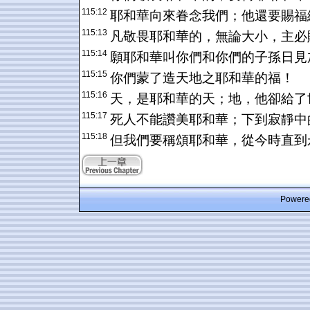
115:12
耶和華向來眷念我們；他還要賜福
115:13
凡敬畏耶和華的，無論大小，主必
115:14
願耶和華叫你們和你們的子孫日見
115:15
你們蒙了造天地之耶和華的福！
115:16
天，是耶和華的天；地，他卻給了
115:17
死人不能讚美耶和華；下到寂靜中
115:18
但我們要稱頌耶和華，從今時直到
Powered