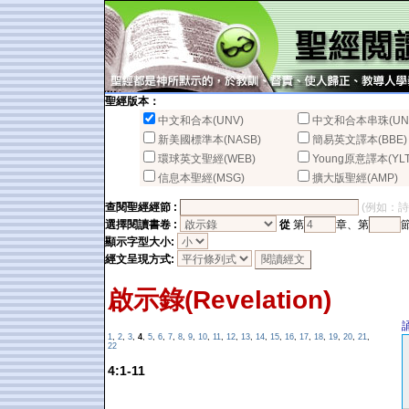
聖經版本：
中文和合本(UNV)
中文和合本串珠(UN
新美國標準本(NASB)
簡易英文譯本(BBE)
環球英文聖經(WEB)
Young原意譯本(YLT
信息本聖經(MSG)
擴大版聖經(AMP)
查閱聖經經節 :
(例如：詩篇2
選擇閱讀書卷 :
從
第
章、第
顯示字型大小:
經文呈現方式:
啟示錄(Revelation)
1
,
2
,
3
,
4
,
5
,
6
,
7
,
8
,
9
,
10
,
11
,
12
,
13
,
14
,
15
,
16
,
17
,
18
,
19
,
20
,
21
,
22
4:1-11