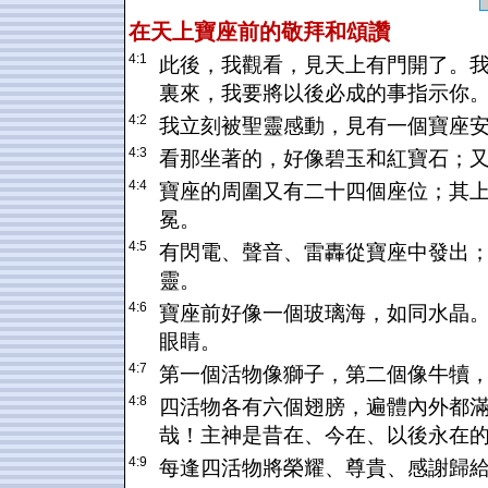
在天上寶座前的敬拜和頌讚
4:1
此後，我觀看，見天上有門開了。
裏來，我要將以後必成的事指示你
4:2
我立刻被聖靈感動，見有一個寶座
4:3
看那坐著的，好像碧玉和紅寶石；
4:4
寶座的周圍又有二十四個座位；其
冕。
4:5
有閃電、聲音、雷轟從寶座中發出
靈。
4:6
寶座前好像一個玻璃海，如同水晶
眼睛。
4:7
第一個活物像獅子，第二個像牛犢
4:8
四活物各有六個翅膀，遍體內外都
哉！主神是昔在、今在、以後永在
4:9
每逢四活物將榮耀、尊貴、感謝歸