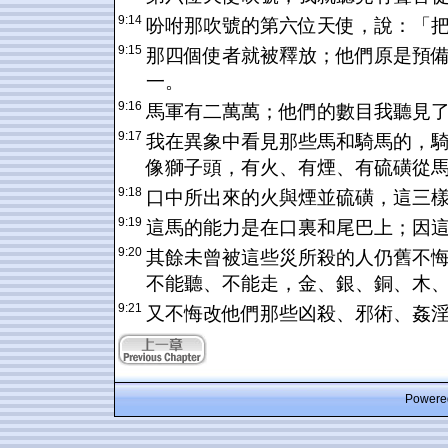
9:14
吩咐那吹號的第六位天使，說：「
9:15
那四個使者就被釋放；他們原是預
一。
9:16
馬軍有二萬萬；他們的數目我聽見
9:17
我在異象中看見那些馬和騎馬的，
像獅子頭，有火、有煙、有硫磺從
9:18
口中所出來的火與煙並硫磺，這三
9:19
這馬的能力是在口裏和尾巴上；因
9:20
其餘未曾被這些災所殺的人仍舊不
不能聽、不能走，金、銀、銅、木
9:21
又不悔改他們那些凶殺、邪術、姦
Powered