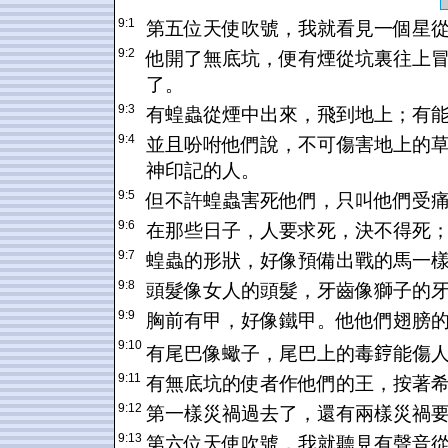
9:1
第五位天使吹號，我就看見一個星
9:2
他開了無底坑，便有煙從坑裏往上
了。
9:3
有蝗蟲從煙中出來，飛到地上；有
9:4
並且吩咐他們說，不可傷害地上的
神印記的人。
9:5
但不許蝗蟲害死他們，只叫他們受
9:6
在那些日子，人要求死，決不得死
9:7
蝗蟲的形狀，好像預備出戰的馬一
9:8
頭髮像女人的頭髮，牙齒像獅子的
9:9
胸前有甲，好像鐵甲。他他們翅膀
9:10
有尾巴像蠍子，尾巴上的毒𨧤能傷
9:11
有無底坑的使者作他們的王，按著
9:12
第一樣災禍過去了，還有兩樣災禍
9:13
第六位天使吹號，我就聽見有聲音