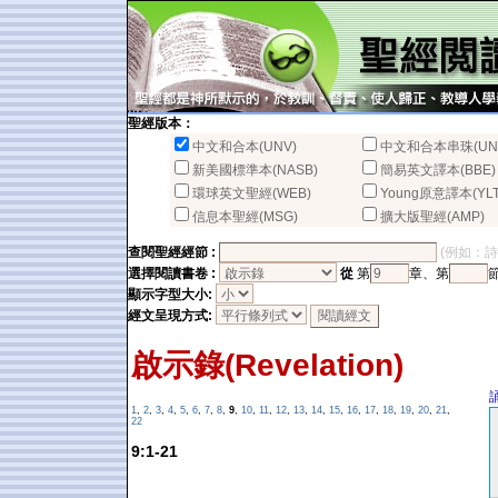
聖經版本：
中文和合本(UNV)
中文和合本串珠(UN
新美國標準本(NASB)
簡易英文譯本(BBE)
環球英文聖經(WEB)
Young原意譯本(YLT
信息本聖經(MSG)
擴大版聖經(AMP)
查閱聖經經節 :
(例如：詩篇2
選擇閱讀書卷 :
從
第
章、第
顯示字型大小:
經文呈現方式:
啟示錄(Revelation)
1
,
2
,
3
,
4
,
5
,
6
,
7
,
8
,
9
,
10
,
11
,
12
,
13
,
14
,
15
,
16
,
17
,
18
,
19
,
20
,
21
,
22
9:1-21