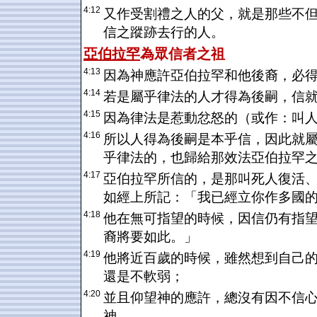
4:12
又作受割禮之人的父，就是那些不
信之蹤跡去行的人。
亞伯拉罕
為眾信者之祖
4:13
因為神應許亞伯拉罕和他後裔，必
4:14
若是屬乎律法的人才得為後嗣，信
4:15
因為律法是惹動忿怒的（或作：叫
4:16
所以人得為後嗣是本乎信，因此就
乎律法的，也歸給那效法亞伯拉罕
4:17
亞伯拉罕所信的，是那叫死人復活
如經上所記：「我已經立你作多國
4:18
他在無可指望的時候，因信仍有指
裔將要如此。」
4:19
他將近百歲的時候，雖然想到自己
還是不軟弱；
4:20
並且仰望神的應許，總沒有因不信
神，