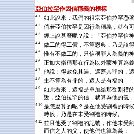
亞伯拉罕
作因信稱義的榜樣
4:1
如此說來，我們的祖宗亞伯拉罕憑
4:2
倘若亞伯拉罕是因行為稱義，就有
4:3
經上說甚麼呢？說：「亞伯拉罕信
4:4
做工的得工價，不算恩典，乃是該
4:5
惟有不做工的，只信稱罪人為義的
4:6
正如大衛稱那在行為以外蒙神算為
4:7
他說：得赦免其過、遮蓋其罪的，
4:8
主不算為有罪的，這人是有福的。
4:9
如此看來，這福是單加給那受割禮
說，亞伯拉罕的信，就算為他的義
4:10
是怎麼算的呢？是在他受割禮的時
時候，乃是在未受割禮的時候。
4:11
並且他受了割禮的記號，作他未受
而信之人的父，使他們也算為義；