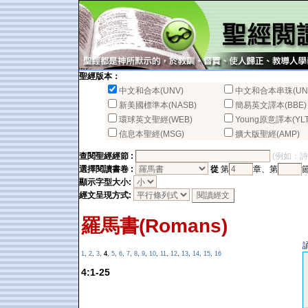
聖經版本：
中文和合本(UNV)
中文和合本串珠(UN
新美國標準本(NASB)
簡易英文譯本(BBE)
環球英文聖經(WEB)
Young原意譯本(YLT
信息本聖經(MSG)
擴大版聖經(AMP)
查閱聖經經節 :
(例如：詩篇2
選擇閱讀書卷 :
從
第
章、第
顯示字型大小:
經文呈現方式:
羅馬書(Romans)
1
,
2
,
3
,
4
,
5
,
6
,
7
,
8
,
9
,
10
,
11
,
12
,
13
,
14
,
15
,
16
4:1-25