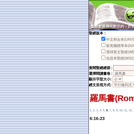
聖經版本：
中文和合本(UNV
新美國標準本(NA
環球英文聖經(WE
信息本聖經(MSG
查閱聖經經節 :
選擇閱讀書卷 :
顯示字型大小:
經文呈現方式:
羅馬書(Rom
1
,
2
,
3
,
4
,
5
,
6
,
7
,
8
,
9
,
10
,
11
,
12
,
6:16-23