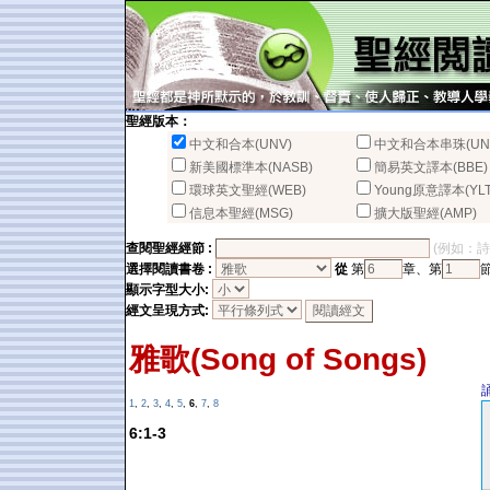
聖經版本：
中文和合本(UNV)
中文和合本串珠(UN
新美國標準本(NASB)
簡易英文譯本(BBE)
環球英文聖經(WEB)
Young原意譯本(YLT
信息本聖經(MSG)
擴大版聖經(AMP)
查閱聖經經節 :
(例如：詩篇2
選擇閱讀書卷 :
從
第
章、第
顯示字型大小:
經文呈現方式:
雅歌(Song of Songs)
1
,
2
,
3
,
4
,
5
,
6
,
7
,
8
6:1-3