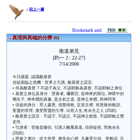
回上一層
真理與異端的分辨 (6)
衛道弟兄
[約一 2 : 22-27]
7/14/2006
今日講題: 認識敵基督
信徒面臨之危機 : 世界之引誘, 敵基督之謊言.
• 何為敵基督 ? 不認子為父, 不認耶穌為基督, 不認耶穌之身位
• 基督之身位及身分 : 受膏者, 彌賽亞, 從神來的那位, 神懷中的
獨生子, 神本體的真像, 是太初之道, 是神之本體, 與神同等.
• 信徒的身分 : 罪人蒙恩, 清楚得救, 定居主裡, 有恩膏的教訓,
聖靈的管理, 接受聖靈的引導, 出死入生,有永生之人 (25節).
• 敵基督之謊言 : 不認子, 不認父, 不認神之創造, 不認耶穌之歷
史性.
• 引誘者 : 背後是撒但, 引誘人離棄真道, 信得徒然, 而無永生
(26節).
• 恩膏之應許 : 從主所受, 應常存心裡, 凡事受引領、受教訓, 不