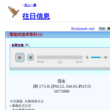
回上一層
往日信息
聖徒的追求系列 (5)
點擊收聽
.
00:00
-23:14
隠名
[耶 17:5-8; 詩92:12, 104:16; 約15:5]
10/7/2006
今日講題: 凡事倚靠天父
• 兩種生活方式