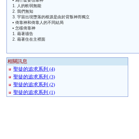
• 為什麼要信靠神
1. 人的軟弱無能
2. 我們無知
3. 宇宙出現墮落的根源是由於背叛神而獨立
• 倚靠神和倚靠人的不同結局
• 怎樣倚靠神
1. 藉著禱告
2. 藉著住在主裡面
相關訊息
聖徒的追求系列 (4)
聖徒的追求系列 (3)
聖徒的追求系列 (2)
聖徒的追求系列 (1)