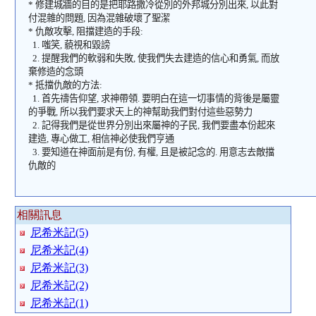
*
修建城牆的目的是把耶路撒冷從別的外邦城分別出來
,
以此對
付混雜的問題
,
因為混雜破壞了聖潔
*
仇敵攻擊
,
阻擋建造的手段
:
1.
嗤笑
,
藐視和毀謗
2.
提醒我們的軟弱和失敗
,
使我們失去建造的信心和勇氣
,
而放
棄修造的念頭
*
抵擋仇敵的方法
:
1.
首先禱告仰望
,
求神帶領
.
要明白在這一切事情的背後是屬靈
的爭戰
,
所以我們要求天上的神幫助我們對付這些惡勢力
2.
記得我們是從世界分別出來屬神的子民
,
我們要盡本份起來
建造
,
專心做工
,
相信神必使我們亨通
3.
要知道在神面前是有份
,
有權
,
且是被記念的
.
用意志去敵擋
仇敵的
相關訊息
尼希米記(5)
尼希米記(4)
尼希米記(3)
尼希米記(2)
尼希米記(1)