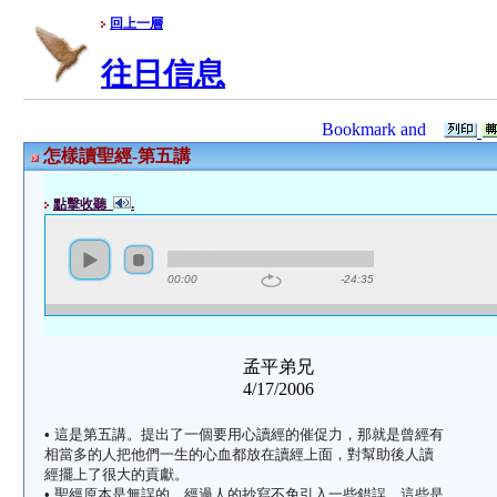
回上一層
往日信息
怎樣讀聖經-第五講
點擊收聽
.
00:00
-24:35
孟平弟兄
4/17/2006
• 這是第五講。提出了一個要用心讀經的催促力，那就是曾經有
相當多的人把他們一生的心血都放在讀經上面，對幫助後人讀
經擺上了很大的貢獻。
• 聖經原本是無誤的，經過人的抄寫不免引入一些錯誤，這些是