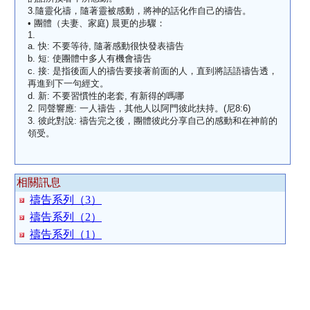
3.隨靈化禱，隨著靈被感動，將神的話化作自己的禱告。
• 團體（夫妻、家庭) 晨更的步驟：
1.
a. 快: 不要等待, 隨著感動很快發表禱告
b. 短: 使團體中多人有機會禱告
c. 接: 是指後面人的禱告要接著前面的人，直到將話語禱告透，
再進到下一句經文。
d. 新: 不要習慣性的老套, 有新得的嗎哪
2. 同聲響應: 一人禱告，其他人以阿門彼此扶持。(尼8:6)
3. 彼此對說: 禱告完之後，團體彼此分享自己的感動和在神前的
領受。
相關訊息
禱告系列（3）
禱告系列（2）
禱告系列（1）