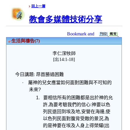
回上一層
教會多媒體技術分享
生活與禱告(7)
李仁潔牧師
[出14:1-18]
今日講題
:
昂首勝過困難
·
屬神的兒女應當如何面對困難與不可知的
未來
?
1.
要相信所有的困難都是出於神的允
許
,
為要考驗我們的信心
:
神要以色
列民退回到埃及地
,
安營在海邊
,
使
以色列民面對腹背受敵的景況
,
為
的是神要在埃及人身上得榮耀
(
出