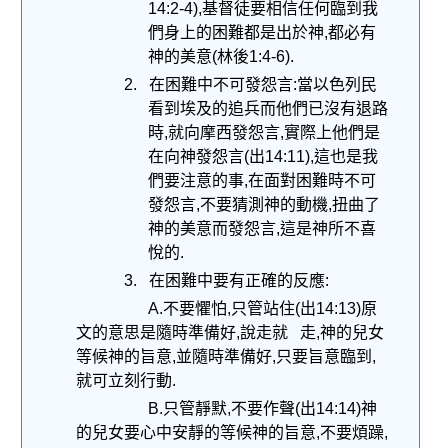
14:2-4),
基督徒要相信任何臨到我
們身上的困難都是出於神
,
都必有
神的美意
(
林後
1:4-6).
2.
在困難中不可發怨言
:
當以色列民
看到埃及的追兵而他們已沒有退路
時
,
就向摩西發怨言
,
實際上他們是
在向神發怨言
(
出
14:11),
這也是我
們要注意的事
,
在面對困難時不可
發怨言
,
不要猜測神的動機
,
扭曲了
神的美意而發怨言
,
這是神所不喜
悅的
.
3.
在困難中要有正確的反應
:
A.
不要懼怕
,
只管站住
(
出
14:13)
原
文的意思是隨時準備好
,
說走就 走
,
神的兒女
等候神的旨意
,
並隨時準備好
,
只要旨意臨到
,
就可立刻行動
.
B.
只管靜默
,
不要作聲
(
出
14:14)
神
的兒女要心中安靜的等候神的旨意
,
不要煩躁
,