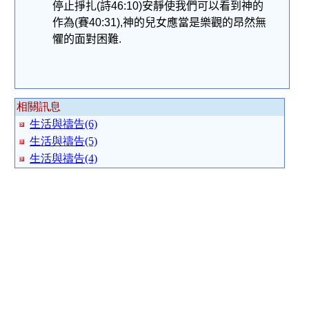
停止掙扎
(
詩
46:10)
安靜使我們可以看到神的
作為
(
賽
40:31),
神的兒女應當是樂觀的昂然無
懼的面對困難
.
相關訊息
生活與禱告(6)
生活與禱告(5)
生活與禱告(4)