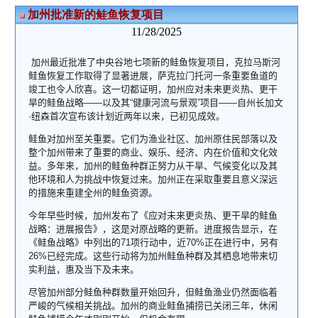
加州批准新的鲑鱼恢复项目
11/28/2025
加州最近批准了中央谷地七项新的鲑鱼恢复项目，克拉马斯河
鲑鱼恢复工作取得了显著进展，萨克拉门托河一条重要鱼道的
竣工也令人欣喜。这一切都证明，加州应对未来更炎热、更干
旱的鲑鱼战略
以及其
健康河流与景观
项目
自州长加文
——
“
”
——
纽森首次宣布该计划近两年以来，已初见成效。
·
鲑鱼对加州至关重要。它们为渔业社区、加州原住民部落以及
整个加州带来了重要的商业、娱乐、经济、内在价值和文化效
益。多年来，加州的鲑鱼种群正努力从干旱、气候变化以及其
他环境和人为挑战中恢复过来。加州正在采取重要且意义深远
的措施来重建全州的鲑鱼资源。
今年早些时候，加州发布了《应对未来更炎热、更干旱的鲑鱼
战略：进展报告》，这是对原战略的更新。进度报告显示，在
《鲑鱼战略》中列出的
项行动中，近
正在进行中，另有
71
70%
已经完成。这些行动将为加州鲑鱼种群及其栖息地带来切
26%
实利益，惠及当下及未来。
尽管加州部分鲑鱼种群数量开始回升，但鲑鱼渔业仍然面临着
严峻的气候相关挑战。加州的商业鲑鱼捕捞已关闭三年，休闲