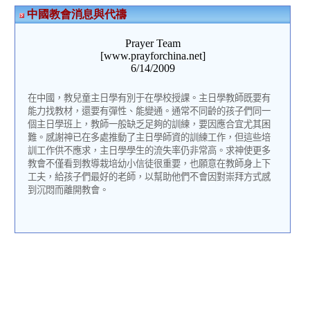
中國教會消息與代禱
Prayer Team
[www.prayforchina.net]
6/14/2009
在中國，教兒童主日學有別于在學校授課。主日學教師既要有
能力找教材，還要有彈性、能變通。通常不同齡的孩子們同一
個主日學班上，教師一般缺乏足夠的訓練，要因應合宜尤其困
難。感謝神已在多處推動了主日學師資的訓練工作，但這些培
訓工作供不應求，主日學學生的流失率仍非常高。求神使更多
教會不僅看到教導栽培幼小信徒很重要，也願意在教師身上下
工夫，給孩子們最好的老師，以幫助他們不會因對崇拜方式感
到沉悶而離開教會。