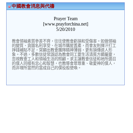
中國教會消息與代禱
Prayer Team
[www.prayforchina.net]
5/20/2010
教會領袖素質參差不齊，往往使教會虧損和受傷害。如做領袖
的變質、貪圖名利享受、在城市購屋置產，而會友則揮汗打工
掙錢補貼不足，突顯出教會團隊精神薄弱，更有損傳道人形
象。不過，多數信徒常誤認為教會同工要生活清貧方顯屬靈，
忽視教會工人和領袖生活的照顧。求主讓教會信徒和祂所選召
的僕人同樣有忠心和智慧，也教導會眾尊重、敬愛神的僕人，
而非理所當然的當成自己的僕役般使喚。