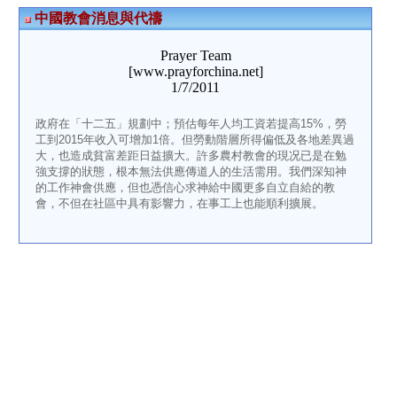
中國教會消息與代禱
Prayer Team
[www.prayforchina.net]
1/7/2011
政府在「十二五」規劃中；預估每年人均工資若提高15%，勞
工到2015年收入可增加1倍。但勞動階層所得偏低及各地差異過
大，也造成貧富差距日益擴大。許多農村教會的現况已是在勉
強支撐的狀態，根本無法供應傳道人的生活需用。我們深知神
的工作神會供應，但也憑信心求神給中國更多自立自給的教
會，不但在社區中具有影響力，在事工上也能順利擴展。