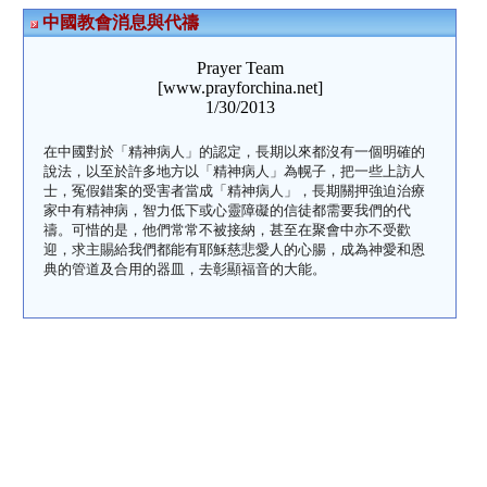
中國教會消息與代禱
Prayer Team
[www.prayforchina.net]
1/30/2013
在中國對於「精神病人」的認定，長期以來都沒有一個明確的
說法，以至於許多地方以「精神病人」為幌子，把一些上訪人
士，冤假錯案的受害者當成「精神病人」，長期關押強迫治療
家中有精神病，智力低下或心靈障礙的信徒都需要我們的代
禱。可惜的是，他們常常不被接納，甚至在聚會中亦不受歡
迎，求主賜給我們都能有耶穌慈悲愛人的心腸，成為神愛和恩
典的管道及合用的器皿，去彰顯福音的大能。