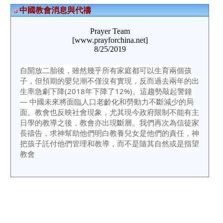
中國教會消息與代禱
Prayer Team
[www.prayforchina.net]
8/25/2019
自開放二胎後，雖然幾乎所有家庭都可以生育兩個孩
子，但預期的嬰兒潮不僅沒有實現，反而過去兩年的出
生率急劇下降(2018年下降了12%)。這趨勢敲起警鐘
— 中國未來將面臨人口老齡化和勞動力不斷減少的局
面。教會也反映社會現象，尤其現今政府限制不能有主
日學的教導之後，教會亦出現斷層。我們再次為信徒家
長禱告，求神幫助他們明白教養兒女是他們的責任，神
把孩子託付他們管理和教導，而不是隨其自然或是指望
教會