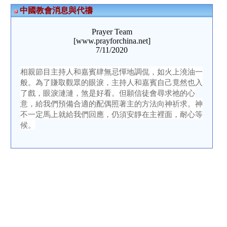
中國教會消息與代禱
Prayer Team
[www.prayforchina.net]
7/11/2020
相親節目主持人和嘉賓肆無忌憚地調侃，如火上澆油一
般。為了賺取觀眾的眼淚，主持人和嘉賓自己竟然也入
了戲，眼淚漣漣，煞是好看。但願信徒會尋求祂的心
意，給我們預備合適的配偶照著主的方法向神祈求。神
不一​​定馬上就給我們回應，仍須安靜在主裡面，耐心等
候。