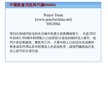
中國教會消息與代禱090804
Prayer Team
[www.prayforchina.net]
9/8/2004
受到沿海城市較佳的生活條件和廣大就業機會吸引， 光是2002
年就有3,350萬年輕勞動人口由西部12省份的鄉村流入都市。他
們大多從事建築、餐飲等工作。大量年輕人口的流失造成農村
教會成長停滯以及年輕傳道人的高損耗率，讓我們繼續為許多
忠心留守的主僕代禱。