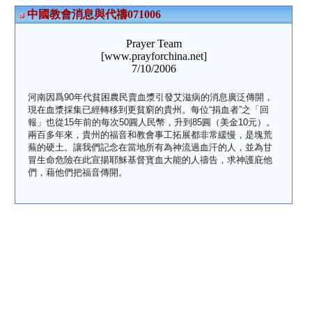
中國教會消息與代禱071006
Prayer Team
[www.prayforchina.net]
7/10/2006
河南因爲90年代貧困農民賣血漿引發艾滋病的消息廣泛傳開，
現在血漿採集已經轉移到更貧窮的貴州。每位“捐血者”之「回
報」也從15年前的每次50圓人民幣，升到85圓（美金10元）。
兩百多年來，貴州的福音和教會事工拓展都非常緩慢，是塊荒
蕪的硬土。讓我們記念在當地所有為神流過血汗的人，並為甘
冒生命危險在此宣揚耶穌基督寳血大能的人禱告，求神護庇他
們，藉他們把福音傳開。