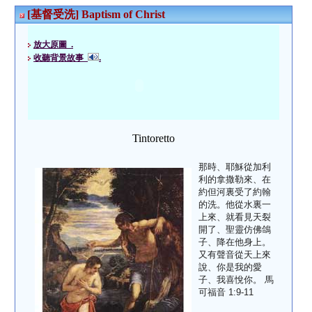
[基督受洗] Baptism of Christ
放大原圖 .
收聽背景故事
.
Tintoretto
那時、耶穌從加利
利的拿撒勒來、在
約但河裏受了約翰
的洗。他從水裏一
上來、就看見天裂
開了、聖靈仿佛鴿
子、降在他身上。
又有聲音從天上來
說、你是我的愛
子、我喜悅你。 馬
可福音 1:9-11