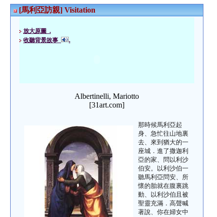
[馬利亞訪親] Visitation
放大原圖 .
收聽背景故事
.
Albertinelli, Mariotto
[31art.com]
那時候馬利亞起
身、急忙往山地裏
去、來到猶大的一
座城．進了撒迦利
亞的家、問以利沙
伯安。以利沙伯一
聽馬利亞問安、所
懷的胎就在腹裏跳
動、以利沙伯且被
聖靈充滿．高聲喊
著說、你在婦女中