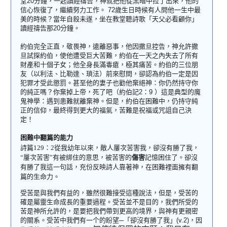
堂
20
分鐘，一起讀經禱告，神就把他從黑暗中拉了出來，他的
信心恢復了，繼續努力工作。
72
歲生日時候有人問他一生中最
美的時候？當年自殺未遂，坐在教堂聽詩歌「天父必看顧你」
讀經禱告那
20
分鐘。
約伯
完全正直，敬畏神，遠離惡事
，他因撒旦控告，神允許撒
旦試探約伯，使他遭受巨大苦難，約伯在一天之內失去了所有
財產和十個子女；他全身長滿毒瘡，極其痛苦。約伯的三位朋
友（以利法、比勒達、瑣法）前來慰問，卻認為約伯一定是因
犯罪才受此懲罰。甚至他的妻子也勸他棄絕神：
你仍然持守你
的純正嗎？你棄掉上帝，死了吧
（約伯記
2
：
9
）這是典型的魔
鬼神學：遇到患難就離棄神。但是，約伯在困難中，仍持守純
正的信仰，最終得到更大的福氣，苦難是祝福或咒詛自己決
定！
困難中翻篇
的
能力
詩篇
129
：
2
從我幼年以來，敵人屢次苦害我，卻沒有勝了我，
“
屢次苦害”
有被綁住
的
意思，被
苦害的
傷害
記憶困住了。
卻沒
有勝了我
這一句話，充份反映詩人靠著神，在困難裡面擁有翻
篇的生命力。
受苦是與我們有益的，雖然很難接受這種說法，但是，受苦的
確是屬靈生命成長的重要過程。受苦並不是目的，我們所受的
苦是神所允許的，是要把我們帶到更高的境界，與神有更親密
的關系。受苦中我們有一个的盼望─「卻沒有勝了我」
(v.2)
，因