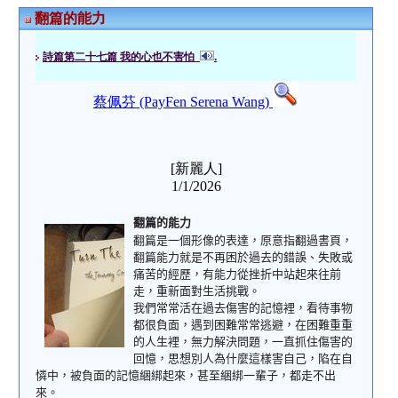
翻篇的能力
詩篇第二十七篇 我的心也不害怕
.
蔡佩芬 (PayFen Serena Wang)
[新麗人]
1/1/2026
翻篇
的
能力
翻篇是一個形像的表達，原意指翻過書頁，
翻篇能力就是不再困於過去的錯誤、失敗或
痛苦的經歷，有能力從挫折中站起來往前
走，重新面對生活挑戰。
我們常常活在過去傷害的記憶裡，看待事物
都很負面，遇到困難常常逃避，在困難重重
的人生裡，無力解決問題，一直抓住傷害的
回憶，思想別人為什麼這樣害自己，陷在自
憐中，被負面的記憶綑綁起來，甚至綑綁一輩子，都走不出
來。