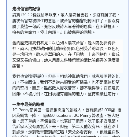
走出
傷害的記憶
詩篇
129
：
2
從我幼年以來，敵人屢次苦害我，卻沒有勝了我，
屢次苦害
有被綁住
的
意思，被
苦害的
傷害
記憶困住了。
卻沒有
勝了我
這一句話，充份反映詩人靠著神的恩典，在困難裡面，
擁有的生命力，停止內耗，走出被傷害的困境。
舊約歷史讓我們看見：以色列人
屢次苦害
，是因為犯罪得罪
神，詩人用扶犁耕田的比喻來說明以色列受苦的深長。以色列
是一塊田地，敵人是犁田的人，在「田地」上來回耕作，造成
又深又長的傷口；詩人用農夫耕種耙犁的溝比喻傷害的深度婚
痛苦。
我們也
會遭受逼迫，但是，
相信神幫助我們，就克服困難的能
力，
不被困住；
我們不是逆來順受的可憐蟲，也不是毫無盼望
的的堅持，而是，
雖然敵人屢次苦害
，卻不能得勝
；
在逆境與
困難中不被打倒，在困境裡有翻篇的能力，堅持繼續往前行。
一生中最美的時候
JC Penny
是美國一個連鎖商店的創辦人，曾有超過
2,000
店
.
後
因為銷售下降，目前
650 locations. JC Penny
曾破產，被人誣
告，患了重病，準備自殺，也寫好了遺書，吃了很多安眠藥，
告訴家人沒有勇氣活下去。但是，第二天他沒有死，就在路上
到處走，走到教堂聽到詩班唱「天父必看護你」，他就坐在教