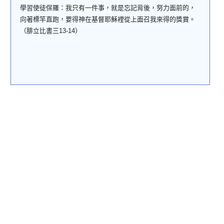
學習使徒保羅：
我只有一件事，就是忘記背後，努力面前的，
向著標竿直跑，要得神在基督耶穌裡從上面召我來得的獎賞
。
（腓立比書三
13-14
）