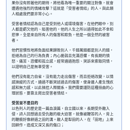
果你沒有照著他的期待，將他看為唯一重要的關注對像，就會
遭遇他強烈的情緒攻擊？這就是「受害者情結」的人。與此類
人相處我們要非常小心。
受害者情結認為自己是受到他人或環境傷害，在他們眼中，別
人都是虧欠他的、陷害他的，他的人生之所以過得如此不幸和
悲慘，全是來自所有人的傷害和欺負，他是一個全然的被害
者。
他們習慣性地將負面結果歸咎別人，千錯萬錯都是別人的錯，
拒絕為自己的行為負責；內心脆弱且充滿恐懼，有長期的憤
怒、痛苦、恐懼和孤立感，經常通過抱怨、哭訴來索取同情，
以證明自己是無辜受害。
他們沒有能力自省，沒有能力走出傷害，而且拒絕改變，以情
感操縱的方式，通過不斷哭述過去的傷害，使身邊人產生愧疚
感和無力感，以此操控人際關系。我們需要謹防這種扭曲的心
理狀態，要靠主爬出受害者情結。
受苦並不是目的
以色列人的歷史是一篇血淚篇，自立國以來，長期受外敵入
侵，詩人回想過去受仇敵的极大迫害，就像被鞭答的人，背上
的鞭痕好像耕過之田的溝。
敵人是犁田的人，在「田地」上來
回耕作，造成又深又長的傷口；