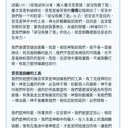
詩篇
129
：
2
從我幼年以來，敵人屢次苦害我，卻沒有勝了我，
屢次苦害
有被綁住，意思是被
苦害的
傷害
記憶困住了。受苦中
我們有一个的盼望─「
卻沒有勝了我
」
(v.2)
，受苦並不是目的，
受苦是神手中的工具，神允許艱難臨到我們，
目的是：
這至暫
至輕的苦楚，要為成就極重無比、永遠的榮耀
。
(
林後四
17)
。
當我們擁有「
卻沒有勝了我
」的信心，就是困難裡面往前走的
生命力。
我們會遭受逼迫患難，但是，相信神幫助我們，就不會一直被
困住，有克服困難的能力；我們不是逆來順受的可憐蟲，也不
是毫無盼望的的堅持，而是，在逆境中屢敗屢戰，不被困難打
倒，有能力堅持繼續往前行
;
受苦是
訓練的工具
我們所經歷的痛苦常常是神訓練我們的工具，為了完成神的計
劃。
神是公義的的神，必及時干預，砍斷惡人的繩索。
神不會
叫我們所受的，過的於所能擔當的，我們需要接受過去所受的
創傷，有勇氣走出黑暗痛苦的記憶，神要砍斷繩索，為我們開
一條出路。神不會離棄我們，相信忍耐到底的，必然得救。
我們是神所愛、所寶貝的，在苦害中，我們能堅定信心，相信
我們是神的兒女，我們是神眼中的瞳人。在人生路上充滿困難
挑戰；惟有在風浪中靠神堅忍，才能安然抵達目的地。讓我們