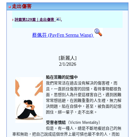
走出傷害
詩篇第129篇｜走出傷害
.
蔡佩芬 (PayFen Serena Wang)
[新麗人]
2/1/2026
陷在
苦難
的記憶
中
我們常常活在過去
没有解决的
傷害裡，而
且，一直抓住傷害的回憶，看待事物都很負
面，思想別人為什麼這樣害自己，遇到困難
常常想逃避，在困難重重的人生裡，無力解
決問題，陷在自憐中，甚至，被負面的記憶
困住，綁一輩子，走不出來。
受害者情結
（
Victim Mentality
）
但是，有一種人，總是不斷地複述自己的無
辜和無助，把自己說成這個世界上最可憐也最不幸的人，而如