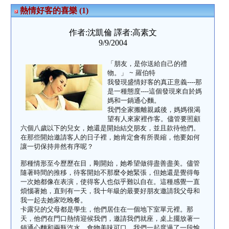
熱情好客的喜樂 (1)
作者:沈凱倫 譯者:高素文
9/9/2004
「朋友，是你送給自己的禮
物。」 ~ 羅伯特
我發現盛情好客的真正意義----那
是一種態度----這個發現來自於媽
媽和一鍋通心麵。
我們全家搬離親戚後，媽媽很渴
望有人來家裡作客。儘管要照顧
六個八歲以下的兒女，她還是開始結交朋友，並且款待他們。
在那些開始邀請客人的日子裡，她肯定會有所畏縮，他要如何
讓一切保持井然有序呢？
那種情形至今歷歷在目，剛開始，她希望做得盡善盡美。儘管
隨著時間的推移，待客開始不那麼令她緊張，但她還是覺得每
一次她都像在表演，使得客人也似乎難以自在。這種感覺一直
煩惱著她，直到有一天，我十年級的最要好朋友邀請我父母和
我一起去她家吃晚餐。
卡露兒的父母都是學生，他們居住在一個地下室單元裡。那
天，他們在門口熱情迎候我們，邀請我們就座，桌上擺放著一
鍋通心麵和兩瓶汽水。食物美味可口，我們一起度過了一段愉