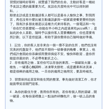
習慣於隨時好客時，就豐盛了我們的生命。主動好客是一種給
予友誼之禮的最重要方式。友誼在共度時光中可以得到耕
耘。」
順便走訪或是主動邀請客人都可以是最令人愉快之事。對我而
言，再也沒有什麼比被主動邀請參與一頓家庭便餐更覺特別的
了。我有許多朋友都是以這種方式來待客的。一個電話和一句
「你在忙些甚麼呢----你能在半小時之內趕過來吃pizza嗎﹖」是
如此的令人喜歡。隨時予以接待客人需要機動性，但也需要有
所計劃。以下是些提議，有助于讓你覺得自己隨時做好準備。
1﹒記住，你的客人並非來自一個一塵不染的住所，他們也沒有
完美的托盤架子。他們並不期待一頓奢侈的晚餐，事實上，他
們或許會因給你添麻煩而覺得侷促不安。愉快和歡迎，盡你所
能提供最好的，不必帶有歉疚之心。
2﹒存有備用之物，某些你可以存放的東西。一個罐裝火腿，金
槍魚，一罐通心麵調料，冰凍華夫餅乾，或是醬果和冰淇淋，
都是很棒的備用之物。一旦你的備用之物用完，要及時補充。
3﹒習慣保持起居室和衛生間的整潔。事先做好清潔工作，你才
能面帶笑容開門迎客。
4﹒為你的最佳方便，善用你所有的。若你有個人用的湯罐，開
一罐湯，在每份湯裡撒上一點油炸碎麵包片，做一頓上品的食
物。