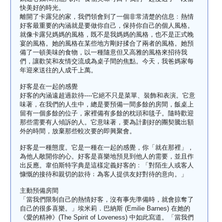
快美好的時光。
離開了卡露兒的家，我們領會到了一個非常清楚的信息﹕熱情
好客最重要的內涵就是要做你自己，保持你自己的個人風格。
就像卡露兒媽媽的風格，既不是我媽媽的風格，也不是正式晚
宴的風格。她的風格在某些地方剛好揉合了兩者的風格。她預
備了一頓美味的食物，以一種隨意但又高雅的風格來招待我
們，讓歡笑和友情交流成為桌子間的焦點。今天，我爸媽家每
年迎來送往的人成千上萬。
好客是在一起的感覺
好客的內涵遠超過款待----它絕不只是菜單、裝飾和表演。它意
味著，在我們的人生中，總是要預備一間多餘的房間，飯桌上
留有一個多餘的位子，家裡備有多餘的枕頭和毯子。隨時歡迎
那些需要有人傾訴的人。它意味著，要為計劃好的團契騰出額
外的時間，放棄那些較次要的即興聚會。
好客是一種態度。它是一種在一起的感覺，你「就在那裡」，
為他人敞開你的心。好客是喜樂地預見到他人的需要，並且作
出反應。韋伯斯特字典是這樣定義好客的﹕「對陌生人或客人
慷慨的接待和親切的款待﹔為客人提供友好對待的意向。」
主動預備房間
「當我們限制自己的熱情好客，沒有事先準備時，就會掠奪了
自己的很多喜樂。」埃米莉．巴納斯 (Emilie Barnes) 在她的
《愛的精神》(The Spirit of Loveness) 中如此寫道。「當我們