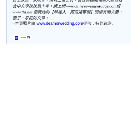
督之家第一家牧會，育有三位兒女，曾任美國鳳城華人基督教
會中文學校校長十年。請上網
www.chinesewomentoday.com
或
www.fhl.net
瀏覽她的【新麗人＿阿佩姐專欄】閱讀有關夫妻‧
親子‧家庭的文章。
~本頁照片由
www.deamorwedding.com
提供，特此致謝。