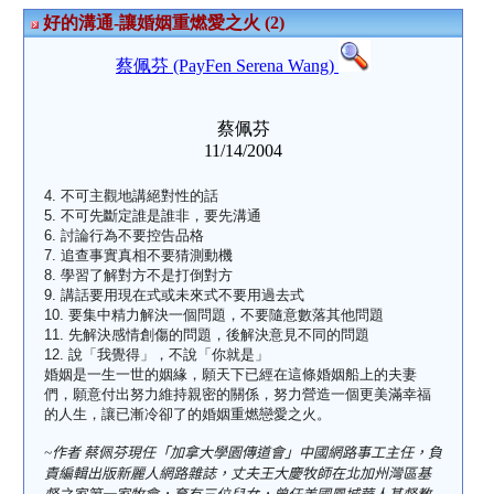
好的溝通-讓婚姻重燃愛之火 (2)
蔡佩芬 (PayFen Serena Wang)
蔡佩芬
11/14/2004
4. 不可主觀地講絕對性的話
5. 不可先斷定誰是誰非，要先溝通
6. 討論行為不要控告品格
7. 追查事實真相不要猜測動機
8. 學習了解對方不是打倒對方
9. 講話要用現在式或未來式不要用過去式
10. 要集中精力解決一個問題，不要隨意數落其他問題
11. 先解決感情創傷的問題，後解決意見不同的問題
12. 說「我覺得」，不說「你就是」
婚姻是一生一世的姻緣，願天下已經在這條婚姻船上的夫妻
們，願意付出努力維持親密的關係，努力營造一個更美滿幸福
的人生，讓已漸冷卻了的婚姻重燃戀愛之火。
~
作者 蔡佩芬現任「加拿大學園傳道會」中國網路事工主任，負
責編輯出版新麗人網路雜誌，丈夫王大慶牧師在北加州灣區基