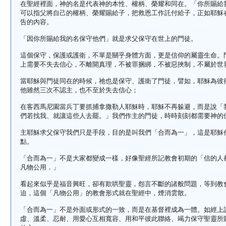
在聖經裡面，神的名是代表神的本性、權柄、榮耀和同在。「你所賜給
可以指父將自己的權柄、榮耀賜給子，把救恩工作託付給子，正如耶穌
告的內容。
「因你所賜給我的名保守他們」就是求父保守在世上的門徒。
這個保守，保護或護衛，不單是關乎身體方面，更是信仰的屬靈生命。
上需要不失去信心，不離開真理，不被罪捆綁，不被惡挾制，不屬於世
當耶穌與門徒同在的時候，祂也是保守、護衛了門徒，譬如，耶穌為彼
他雖然三次不認主，也不至於失去信心；
在客西馬尼園當兵丁要抓捕拿撒勒人耶穌時，耶穌不再躲避，而是說「
們若找我、就讓這些人去罷。」我們作主的門徒，時時刻刻都需要神的
主耶穌求父保守我們只是手段，目的是叫我們「合而為一」，這是耶穌
點。
「合而為一」不是大家都變成一樣，好像聖經所記教會初期的「信的人
凡物公用．」
看起來似乎是福音興旺，卻有欺哄聖靈，怨言不斷的諸般問題，等到教
迫，這個「凡物公用」的教會形式就在聖經中，煙消雲散。
「合而為一」不是外面或形式的一致，而是在基督裡成為一體。如經上
虛、溫柔、忍耐、用愛心互相寬容、用和平彼此聯絡、竭力保守聖靈所