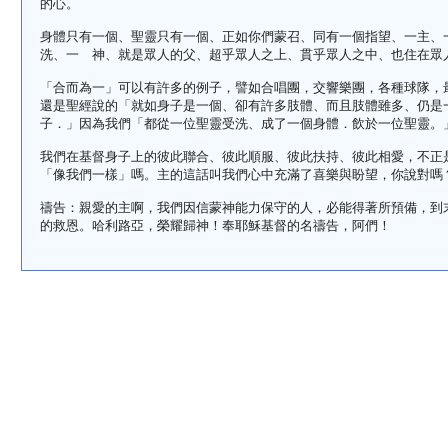
的心。
身體只有一個、聖靈只有一個、正如你們蒙召、同有一個指望、一主、
洗、一 神、就是眾人的父、超乎眾人之上、貫乎眾人之中、也住在眾
「合而為一」可以有許多的例子，譬如合唱團，交響樂團，各種球隊，
還是聖經說的「就如身子是一個、卻有許多肢體、而且肢體雖多、仍是
子．」因為我們「都從一位聖靈受洗、成了一個身體．飲於一位聖靈。
我們在基督身子上的彼此聯合、彼此順服、彼此扶持、彼此相愛，不正
「像我們一樣」嗎。主的這話叫我們心中充滿了喜樂與盼望，你說對嗎
禱告：親愛的主啊，我們因信蒙神能力保守的人，必能得著所預備，到
的救恩。哈利路亞，榮耀歸神！奉耶穌基督的名禱告，阿們！