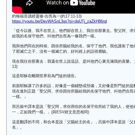
約翰福音讀經靈修-合而為一(約17:11-13)
https://youtu.be/DevWASoL3qs?si=dqUTj_zaZkH86rql
「從今以後、我不在世上、他們卻在世上、我往你那裏去。聖父阿、求
給我的名保守他們、叫他們合而為一像我們一樣。
我與他們同在的時候、因你所賜給我的名、保守了他們、我也護衛了他
了那滅亡之子、沒有一個滅亡的．好叫經上的話得應驗。
現在我往你那裏去．我還在世上說這話、是叫他們心裏充滿我的喜樂。」(約
13)
這是耶穌在離開世界前為門徒的禱告。
前面耶穌講了許多的話，好像是一個鋪墊或預備，又好像是對門徒的提
現在進到正題「聖父阿、求你因你所賜給我的名保守他們、叫他們合而
一樣。」
而呂振中譯本是說「聖父阿，求你用你的名保守你所給了我的人，使他
一，正如我們一樣。」(與ESV經文意思相同)
這是翻譯的不同，和合本是說「父賜給主的名」，呂振中譯本是說「父
名」。