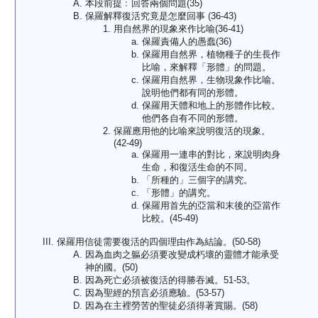
本段前提﹕回答兩個問題(35)
保羅解釋復活究竟是怎麼回事 (36-43)
用自然界的現象來作比喻(36-41)
保羅責備人的愚蠢(36)
保羅用自然界，植物種子的生長作
比喻，來解釋「形體」的問題。
保羅用自然界，生物現象作比喻。
說明他們都有同的形體。
保羅用天體和地上的形體作比較。
他們各自有不同的形體。
保羅應用他的比喻來說明復活的現象。
(42-49)
保羅用一連串的對比，來說明肉身
生命，和復活生命的不同。
「所種的」三個字的講究。
「形體」的講究。
保羅用首先的亞當和末後的亞當作
比較。(45-49)
保羅用信徒需要復活的四個理由作為結論。(50-58)
因為血肉之軀必須要改變成朽壞的靈體才能承受
神的國。(50)
因為死亡必須被復活的得勝吞滅。51-53。
因為聖經的預言必須應驗。(53-57)
因為在主裡勞苦的聖徒必須得著賞賜。(58)