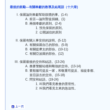
最後的鼓勵—有關奉獻的教導及結尾語（十六章)
保羅論到奉獻幫助肢體的事。(1-4）
前言—論到聖徒捐錢。(1)
兩個奉獻的原則。(2-4)
預先保留的原則。
公開誠信的原則
保羅有關人事安排的說明。(5-12)
有關保羅自己的部份。(5-9)
有關提摩太的部份。(10-11)
有關亞波羅的部份。(12)
保羅最後的交待和結語。(13-24)
務要警醒站穩和剛強的交待。(13-14)
要順服司提反一家，和敬重司提反、福徒拿都、
並亞該古的交待。(15-18)
問安和結語。(19-24)
叫我們看見教會的普世性。
叫我們看見主來的急迫性。